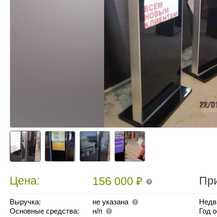
₽
Цена:
Пр
156 000
Выручка:
не указана
Недв
Основные средства:
н/п
Год 