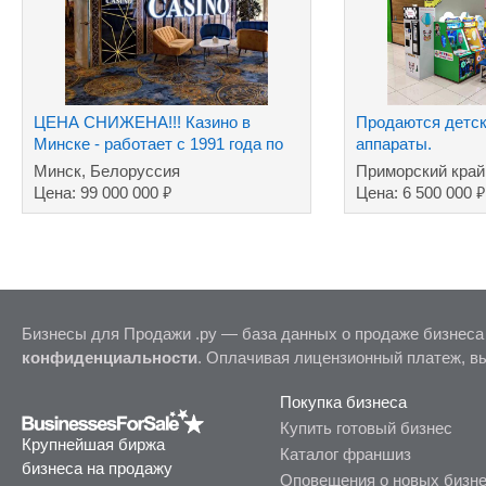
ЦЕНА СНИЖЕНА!!! Казино в
Продаются детск
Минске - работает с 1991 года по
аппараты.
сей день
Минск, Белоруссия
Приморский край
₽
₽
Цена: 99 000 000
Цена: 6 500 000
Бизнесы для Продажи .ру — база данных о продаже бизнеса
конфиденциальности
. Оплачивая лицензионный платеж, в
Покупка бизнеса
Купить готовый бизнес
Крупнейшая биржа
Каталог франшиз
бизнеса на продажу
Оповещения о новых бизн