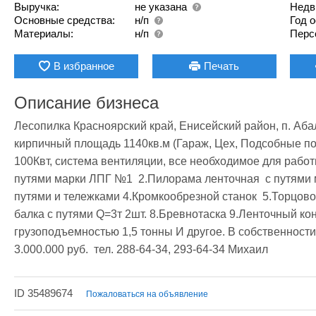
Выручка:
не указана
Недв
Основные средства:
н/п
Год 
Материалы:
н/п
Перс
В избранное
Печать
Описание бизнеса
Лесопилка Красноярский край, Енисейский район, п. Аба
кирпичный площадь 1140кв.м (Гараж, Цех, Подсобные по
100Квт, система вентиляции, все необходимое для работ
путями марки ЛПГ №1  2.Пилорама ленточная  с путями
путями и тележками 4.Кромкообрезной станок  5.Торцово
балка с путями Q=3т 2шт. 8.Бревнотаска 9.Ленточный ко
грузоподъемностью 1,5 тонны И другое. В собственности 
3.000.000 руб.  тел. 288-64-34, 293-64-34 Михаил 
ID 35489674
Пожаловаться на объявление