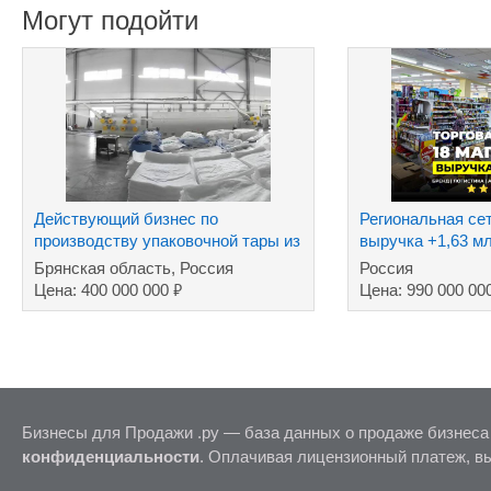
Могут подойти
Действующий бизнес по
Региональная сет
производству упаковочной тары из
выручка +1,63 м
полимеров
Брянская область, Россия
Россия
₽
Цена: 400 000 000
Цена: 990 000 00
Бизнесы для Продажи .ру — база данных о продаже бизнеса
конфиденциальности
. Оплачивая лицензионный платеж, в