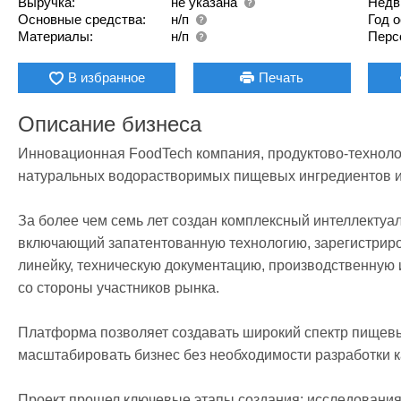
Выручка:
не указана
Недв
Основные средства:
н/п
Год 
Материалы:
н/п
Перс
В избранное
Печать
Описание бизнеса
Инновационная FoodTech компания, продуктово-техноло
натуральных водорастворимых пищевых ингредиентов и г
За более чем семь лет создан комплексный интеллектуал
включающий запатентованную технологию, зарегистриро
линейку, техническую документацию, производственную 
со стороны участников рынка.

Платформа позволяет создавать широкий спектр пищевых
масштабировать бизнес без необходимости разработки ка
Проект прошел ключевые этапы создания: исследования, 