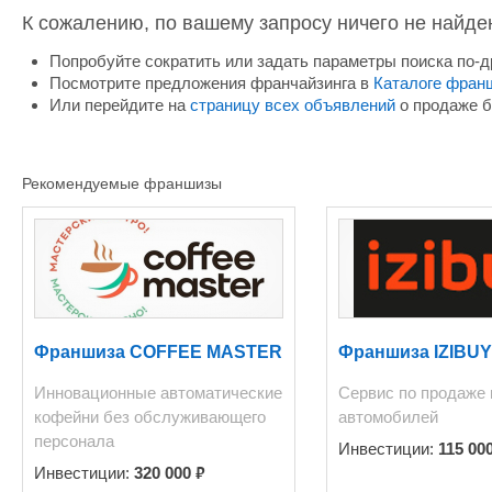
К сожалению, по вашему запросу ничего не найде
Попробуйте сократить или задать параметры поиска по-д
Посмотрите предложения франчайзинга в
Каталоге фран
Или перейдите на
страницу всех объявлений
о продаже б
Рекомендуемые франшизы
Франшиза COFFEE MASTER
Франшиза IZIBU
Инновационные автоматические
Сервис по продаже 
кофейни без обслуживающего
автомобилей
персонала
Инвестиции:
115 00
₽
Инвестиции:
320 000