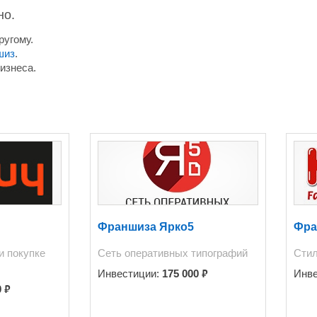
но.
ругому.
шиз
.
изнеса.
Y
Франшиза Ярко5
Фра
и покупке
Сеть оперативных типографий
Стил
₽
Инвестиции:
175 000
Инв
₽
0