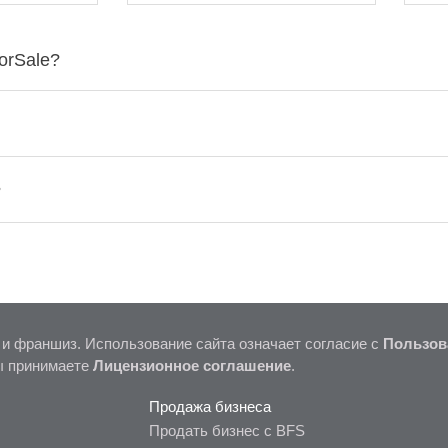
orSale?
?
 и франшиз. Использование сайта означает согласие с
Пользов
ы принимаете
Лицензионное соглашение
.
Продажа бизнеса
Продать бизнес с BFS