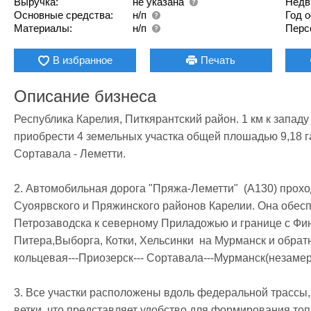
Выручка:
не указана
Недв
Основные средства:
н/п
Год 
Материалы:
н/п
Перс
В избранное
Печать
Описание бизнеса
Республика Карелия, Питкярантский район. 1 км к западу
приобрести 4 земельных участка общей плошадью 9,18 га 
Сортавала - Леметти.

2. Автомобильная дорога "Пряжа-Леметти"  (А130) проход
Суоярвского и Пряжинского районов Карелии. Она обеспе
Петрозаводска к северному Приладожью и границе с Фин
Питера,Выборга, Котки, Хельсинки  на Мурманск и обратн
кольцевая---Приозерск--- Сортавала---Мурманск(незаме
3. Все участки расположены вдоль федеральной трассы,
ветки, что представляет удобство для формирования топ