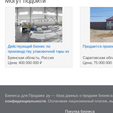
Могут подойти
Действующий бизнес по
Продается произ
производству упаковочной тары из
полимеров
Брянская область, Россия
Саратовская обл
₽
Цена: 400 000 000
Цена: 75 000 000
Бизнесы для Продажи .ру — база данных о продаже бизнеса
конфиденциальности
. Оплачивая лицензионный платеж, в
Покупка бизнеса