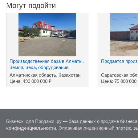
Могут подойти
Производственная база в Алматы.
Продается произ
Земля, цеха, оборудование.
Промпарк.
Алматинская область, Казахстан
Саратовская обл
₽
Цена: 490 000 000
Цена: 75 000 000
Бизнесы для Продажи .ру — база данных о продаже бизнеса
конфиденциальности
. Оплачивая лицензионный платеж, в