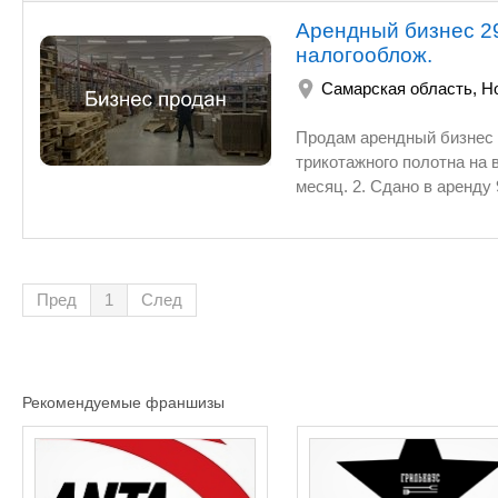
Арендный бизнес 29
налогооблож.
Самарская область
,
Н
Продам арендный бизнес на
трикотажного полотна на въезде в г. Новоку
месяц. 2. Сдано в аренду 95 % площадей. 3. Корпус 1984 г. постройки, в собственности, ремонт
в 2017 г. с полной заменой кровли на ПВХ мембрану, полной заменой внутренних сетей 
новые, заливкой антипылевых полов, заменой остекления. 4. Спрос на аренду площадей в этой
локации обусловлен более низкой арендной ставкой в с
при этом близким расположением к городу - 4 км от границы города по скоростной трассе, 20
Пред
1
След
мин. до пл. Куйбышева на машине. При этом логистика обеспечивается за счет наличия Южной
обводной дороги. Площадка самой фа
заброшенной территорией. Среди арендаторов логи
3-5 тыс. кв. м, небольшие производства занимающие 1000-1500 кв.м, более мелкие
Рекомендуемые франшизы
производства/услуги 100-500 м2. Общее количество около 50. 5. Характер арендаторов в
основном производственно-складской, пользу
наличия подъемных прифасадных пандусов, обеспечивающих грузо
возможность гибкой установки на уровень борта машины или на нулевой уровень и подачей на