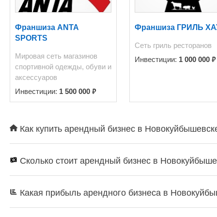
этаж паллет рохлями или погрузчиком. 6. Здание, земельный участок в собственности.
Подключения к сетям напрямую к поставщикам, подтверждены лимиты
1,2 мВт, тариф СН-2, подключено центральное отопление. Имеются центральные
Франшиза ANTA
Франшиза ГРИЛЬ ХА
водоснабжение и канализация, а также лицензированная скважина на воду. 7. 8 лет в
SPORTS
Сеть гриль ресторанов
собственности двух физ. лиц. Юрид
Мировая сеть магазинов
с торгов. 8. Причи
₽
Инвестиции:
1 000 000
спортивной одежды, обуви и
аксессуаров
₽
Инвестиции:
1 500 000
Как купить арендный бизнес в Новокуйбышевске
Сколько стоит арендный бизнес в Новокуйбыше
Какая прибыль арендного бизнеса в Новокуйб