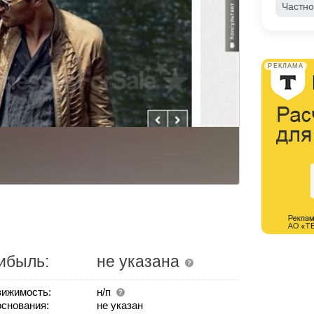
Частно
РЕКЛАМА
ибыль:
не указана
ижимость:
н/п
основания:
не указан