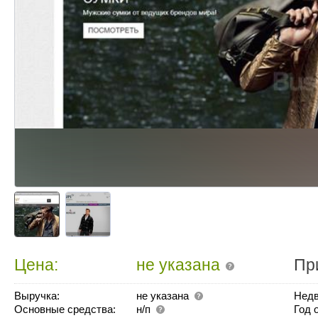
Цена:
не указана
Пр
Выручка:
не указана
Недв
Основные средства:
н/п
Год 