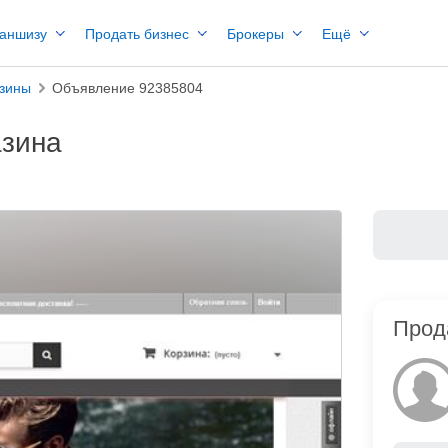
раншизу
Продать бизнес
Брокеры
Ещё
азины
Объявление 92385804
азина
Прод