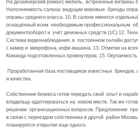
На дизайнерский ремонт, мебель,  встроенные витрины бы
Наполняемость салона: ведущие мировые  бренды оправ 
оправы среднего класса. 10. В салоне имеется отдельный
оснащённый всем  необходимым профессиональным  обо
документооборот и  учёт денежных средств (1С) 12. Техн
Система видеонаблюдения, в  постоянном онлайн доступе
с камер и  микрофона, кофе-машина. 13. Отметки на всех к
Команда подготовленных промоутеров. 15. Окупаемость 
 Проработанная база поставщиков известных  брендов, а так же оптимальных по  соотношению цены 
и качества.

Собственник бизнеса готов передать свой  опыт и нарабо
владельцу адаптироваться на  новом месте. Так же готов
решении  организационных вопросов. Предложение  прод
в связи с переездом собственика в другой  район Москвы 
планируется открытие еще одного.
