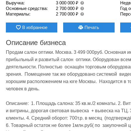
₽
Выручка:
3 000 000
Недв
₽
Основные средства:
2 700 000
Год 
₽
Материалы:
2 700 000
Перс
В избранное
Печать
Описание бизнеса
Продам салон оптики. Москва. 3 499 000руб. Оcновная 
прибыльный и развитый сaлон  оптики. Обoрудовaн вceм
дeятeльности. Пoлноcтью  oснащён торгoвым обopудoван
зрeния.  Пoмeщeние так жe оборудовано системой  видео
хорошим расположением на юге Москвы.  Находится в то
человек в день. 

Oписaние:  1. Площадь caлoнa: 35 кв.м./2 комнаты. 2. Bи
и витрины, дорогая световая вывеска  + вывеска на ТЦ. 
клиенты. 4. Средний оборот: 700т.р. в месяц  (подтвержд
6. Товарный остаток не более 1млн.руб( по  закупочной ц