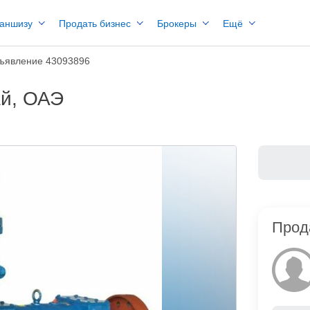
раншизу
Продать бизнес
Брокеры
Ещё
ъявление 43093896
ай, ОАЭ
Прод