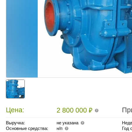
₽
Цена:
Пр
2 800 000
Выручка:
не указана
Недв
Основные средства:
н/п
Год 