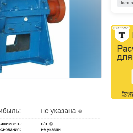
Частно
РЕКЛАМА
ибыль:
не указана
ижимость:
н/п
основания:
не указан