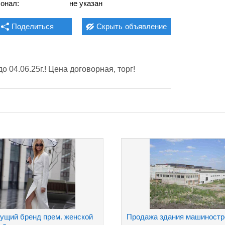
онал:
не указан
Поделиться
Скрыть
объявление
о 04.06.25г.! Цена договорная, торг! 
ущий бренд прем. женской
Продажа здания машиностр