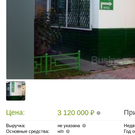
₽
Цена:
Пр
3 120 000
Выручка:
не указана
Недв
Основные средства:
н/п
Год 