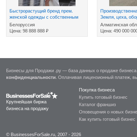
Быстрорастущий бренд прем.
Производственна
женской одежды с собственным
Земля, цеха, об
производством
Промпарк.
Белоруссия
Алматинская обл
₽
Цена: 98 888 888
Цена: 490 000 00
Бизнесы для Продажи .ру — база данных о продаже бизнеса
конфиденциальности
. Оплачивая лицензионный платеж, в
Покупка бизнеса
Купить готовый бизнес
Крупнейшая биржа
Каталог франшиз
бизнеса на продажу
Оповещения о новых бизн
Как купить готовый бизнес
© BusinessesForSale.ru, 2007 - 2026