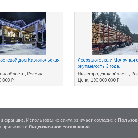
гостевой дом Каргопольская
Лесозаготовка и Молочная 
окупаемость 3 года.
кая область, Россия
Нижегородская область, Ро
₽
₽
0 000
Цена: 190 000 000
 и франшиз. Использование сайта означает согласие с
Пользов
ы принимаете
Лицензионное соглашение
.