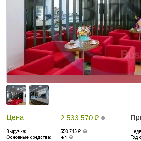
₽
Цена:
Пр
2 533 570
₽
Выручка:
550 745
Недв
Основные средства:
н/п
Год 