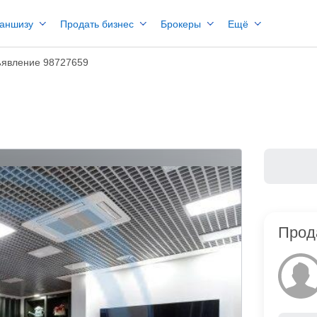
раншизу
Продать бизнес
Брокеры
Ещё
явление 98727659
Прод