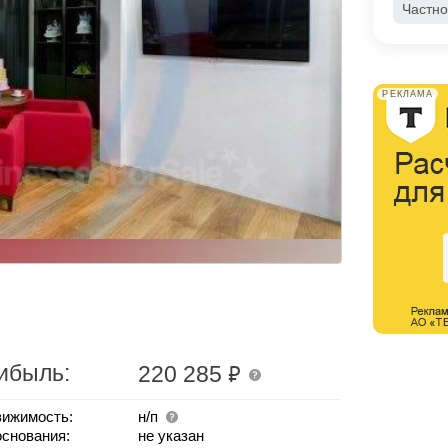
Частно
РЕКЛАМА
₽
ибыль:
220 285
ижимость:
н/п
основания:
не указан