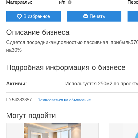
Материалы:
н/п
Перс
В избранное
Печать
Описание бизнеса
Сдается посредникам,полностью пассивная  прибыль570
на30%
Подробная информация о бизнесе
Активы:
Используется 250м2,по проект
ID 54383357
Пожаловаться на объявление
Могут подойти