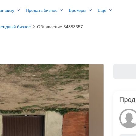
раншизу
Продать бизнес
Брокеры
Ещё
рендный бизнес
Объявление 54383357
Прод