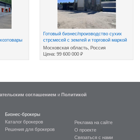
Готовый бизнес/производство сухих
 хозтовары
стрсмесей с землей и торговой маркой
Московская область, Россия
₽
Цена: 99 600 000
ательским соглашением
и
Политикой
Бизнес-брокеры
Каталог брокеров
Реклама на сайте
Решения для брокеров
О проекте
Связаться с нами