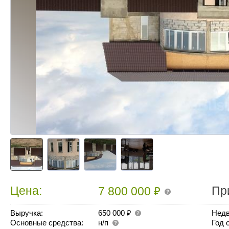
₽
Цена:
Пр
7 800 000
₽
Выручка:
650 000
Недв
Основные средства:
н/п
Год 