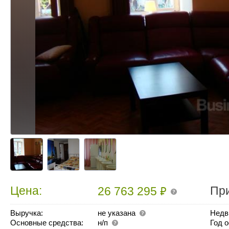
₽
Цена:
Пр
26 763 295
Выручка:
не указана
Недв
Основные средства:
н/п
Год 