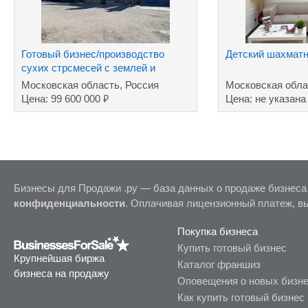
Готовый бизнес/производство
Детский шахмат
сухих стрсмесей с землей и
торговой маркой
Московская область, Россия
Московская обла
₽
Цена: 99 600 000
Цена: не указана
Бизнесы для Продажи .ру — база данных о продаже бизнеса
конфиденциальности
. Оплачивая лицензионный платеж, в
Покупка бизнеса
Купить готовый бизнес
Крупнейшая биржа
Каталог франшиз
бизнеса на продажу
Оповещения о новых бизн
Как купить готовый бизнес