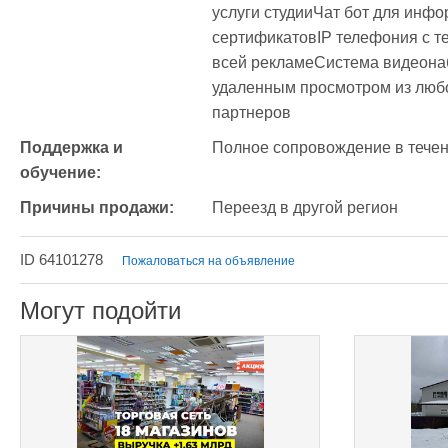
услуги студииЧат бот для инф
сертификатовIP телефония с 
всей рекламеСистема видеонаб
удаленным просмотром из любо
партнеров
Поддержка и 
Полное сопровождение в тече
обучение:
Причины продажи:
Переезд в другой регион
ID 64101278
Пожаловаться на объявление
Могут подойти