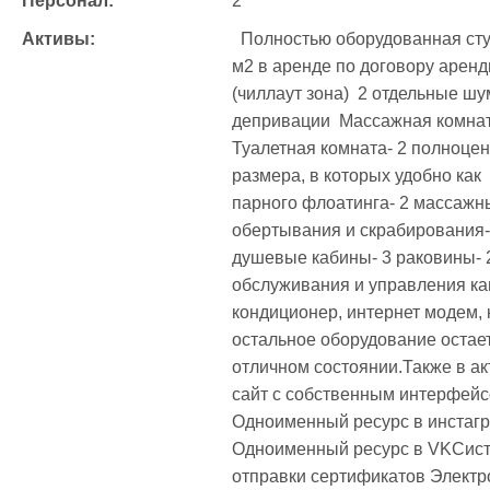
Персонал:
2
Активы:
  Полностью оборудованная студия для ведения бизнеса- Помещение 64 
м2 в аренде по договору аренд
(чиллаут зона)  2 отдельные ш
депривации  Массажная комнат
Туалетная комната- 2 полноце
размера, в которых удобно как  
парного флоатинга- 2 массажны
обертывания и скрабирования- 2
душевые кабины- 3 раковины- 2
обслуживания и управления кап
кондиционер, интернет модем, к
остальное оборудование остае
отличном состоянии.Также в ак
сайт с собственным интерфейс
Одноименный ресурс в инстагр
Одноименный ресурс в VKСисте
отправки сертификатов Электр