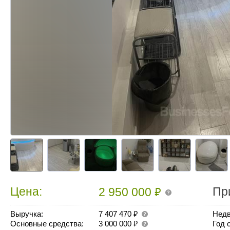
₽
Цена:
Пр
2 950 000
₽
Выручка:
7 407 470
Недв
₽
Основные средства:
3 000 000
Год 