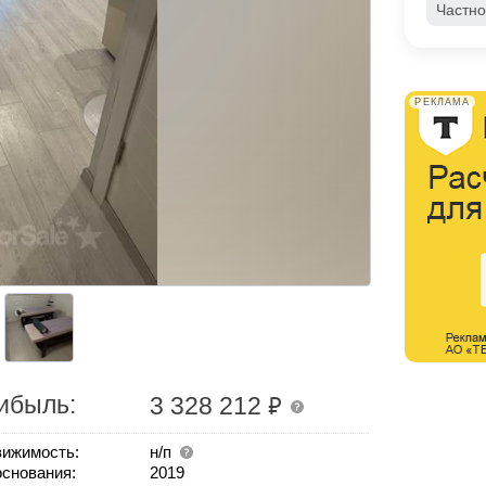
Частно
РЕКЛАМА
₽
ибыль:
3 328 212
ижимость:
н/п
основания:
2019