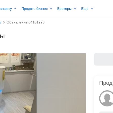
раншизу
Продать бизнес
Брокеры
Ещё
ю
Объявление 64101278
вы
Прод