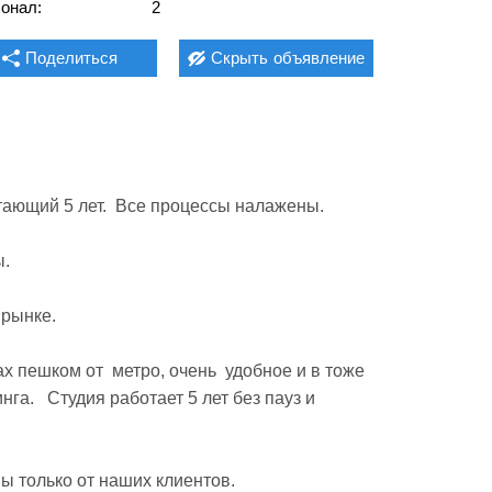
онал:
2
Поделиться
Скрыть
объявление
ающий 5 лет.  Все процессы налажены. 

 

ынке. 

 пешком от  метро, очень  удобное и в тоже 
а.   Студия работает 5 лет без пауз и 
ы только от наших клиентов.
