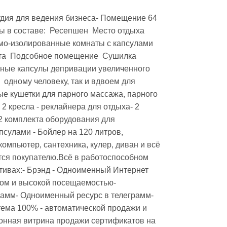
ы в составе:  Ресепшен  Место отдыха 
умо-изолированные комнаты с капсулами 
а  Подсобное помещение  Сушилка  
нные капсулы депривации увеличенного 
  одному человеку, так и вдвоем для 
е кушетки для парного массажа, парного 
 кресла - реклайнера для отдыха- 2 
 комплекта оборудования для 
сулами - Бойлер на 120 литров, 
омпьютер, сантехника, кулер, диван и всё 
тся покупателю.Всё в работоспособном 
тивах:- Брэнд - Одноименный Интернет 
ом и высокой посещаемостью- 
амм- Одноименный ресурс в телеграмм- 
ма 100% - автоматической продажи и 
онная витрина продажи сертификатов на 