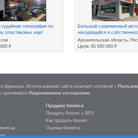
студийная типография по
Большой современный авто
ву пластиковых карт
находящийся в собственнос
земл
ссия
Архангельская область, Ро
₽
₽
 000
Цена: 65 000 000
 и франшиз. Использование сайта означает согласие с
Пользов
ы принимаете
Лицензионное соглашение
.
Продажа бизнеса
Продать бизнес с BFS
Как продать бизнес
изнесах
Оценка бизнеса
нес