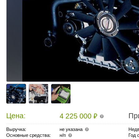
₽
Цена:
Пр
4 225 000
Выручка:
не указана
Недв
Основные средства:
н/п
Год 