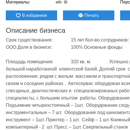
Материалы:
н/п
Перс
В избранное
Печать
Описание бизнеса
Срок существования:		15 лет Кол-во сотрудников:		10 Организац.-правов. Форма:		
ООО Доля в бизнесе:		100% Основные фонды

Площадь помещения:		320 кв. м.		 Успешно работающий, прибыльный  автосервис, с 
большой наработанной  клиентской базой. Долгий срок  
расположения, рядом с жилым  массивом и транспортной 
своем и соседних районах .  Автосервис оборудован все
слесарных, диагностических и  специализированых работ
специалисты, с большим опытом  работы. Оборудование в
Подъемник четырехстоечный – 1шт.  Оборудование сход-ра
инструментальные – 7 шт.  Оборудование под шиномонтаж
инструмент – 1шт. Принтер – 1 шт.  Сейф – 1 шт. Книжный 
компьютерный - 2  шт. Пресс – 1шт. Сверлильный станок  –