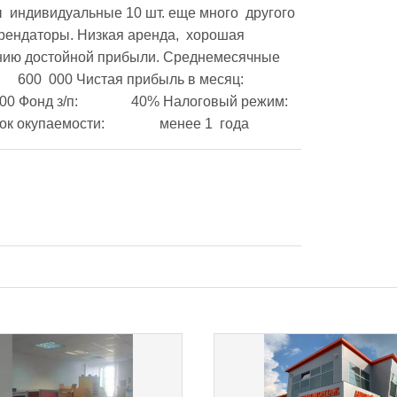
 индивидуальные 10 шт. еще много  другого 
рендаторы. Низкая аренда,  хорошая 
чению достойной прибыли. Среднемесячные 
УСН Дополнительные данные Стоимость 2 200 000 р. Срок окупаемости:		менее 1  года