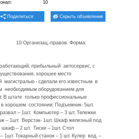
онал:
10
Поделиться
Скрыть
объявление
существования, хорошее место  
 магистралью - сделали его известным  в 
м  необходимым оборудованием для  
. В штате  только профессиональные  
 хорошем  состоянии: Подъемник- 5шт.  
звал – 1шт.  Компьютер – 3 шт. Тележки  
 – 1шт.  Верстак- 1шт. Шкаф железный под  
шкаф – 2 шт.  Тиски – 1шт. Стол 
 1шт. Токарный станок – 1 шт. Кулер  вод. – 