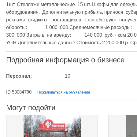
1шт. Стеллажи металлические  15 шт. Шкафы для одежды 
оборудования.  Дополнительную прибыль, принося  суба
реклама, скидки от  поставщиков - способствуют  полу
обороты:		1 000  000 Среднемесячные расходы:		600  000 Чистая прибыль в месяц:		
300  000 Затраты на аренду:		140 000  руб + ком 20 000 Фонд з/п:		40% Налоговый режим:		
Подробная информация о бизнесе
Персонал:
10
ID 53084790
Пожаловаться на объявление
Могут подойти