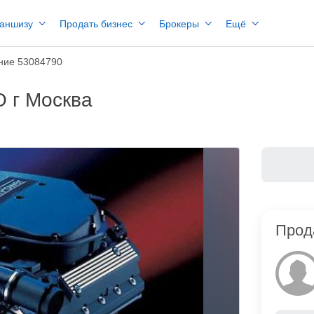
раншизу
Продать бизнес
Брокеры
Ещё
ние 53084790
 г Москва
Прод