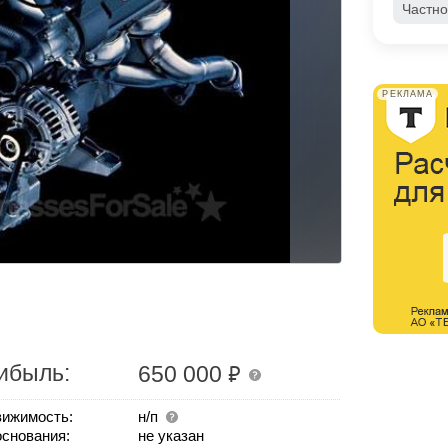
Частно
РЕКЛАМА
₽
ибыль:
650 000
ижимость:
н/п
основания:
не указан