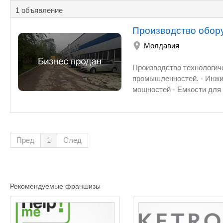
1 объявление
Производство обор
Молдавия
Производство технологического оборудования для 
промышленностей. - Инжиниринг, автоматизация 
мощностей - Емкости для хранения и под давлением - Пастеризаторы, теплообменники -
Установки мембранной ми
продажа б/у технологического оборудования - Представители известных
производителей оборудования в СНГ В собственности: - 1,5Г
Кишиневе (Молдавия), есть все коммуникации - Производственный цех - Склады под
Пред
1
След
материалы - Станки и оборудование для обр
Рекомендуемые франшизы