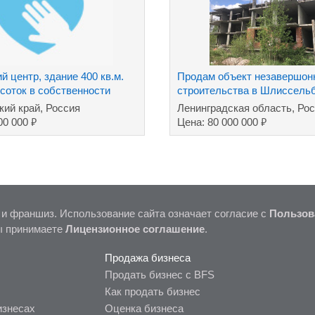
 центр, здание 400 кв.м.
Продам объект незавершон
 соток в собственности
строительства в Шлиссель
Леноблость
кий край, Россия
Ленинградская область, Ро
₽
₽
00 000
Цена: 80 000 000
 и франшиз. Использование сайта означает согласие с
Пользов
ы принимаете
Лицензионное соглашение
.
Продажа бизнеса
Продать бизнес с BFS
Как продать бизнес
изнесах
Оценка бизнеса