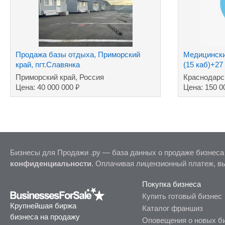
Продажа базы отдыха, Приморский
Медицинский
край, пгт.Славянка
(15 каб)+27
Приморский край, Россия
Краснодарс
₽
Цена: 40 000 000
Цена: 150 0
Бизнесы для Продажи .ру — база данных о продаже бизнеса
конфиденциальности
. Оплачивая лицензионный платеж, в
Покупка бизнеса
Купить готовый бизнес
Крупнейшая биржа
Каталог франшиз
бизнеса на продажу
Оповещения о новых б