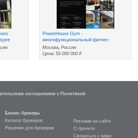
ного
PowerHouse Gym -
бурге
многофункциональный фитнес-
комплекс премиум класса
ссия
Москва, Россия
₽
Цена: 55 000 000
ательским соглашением
и
Политикой
Бизнес-брокеры
Каталог брокеров
Реклама на сайте
Решения для брокеров
О проекте
Связаться с нами