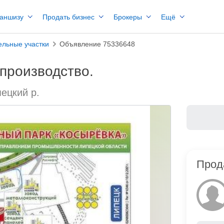
раншизу
Продать бизнес
Брокеры
Ещё
ельные участки
Объявление 75336648
производство.
пецкий р.
Прод