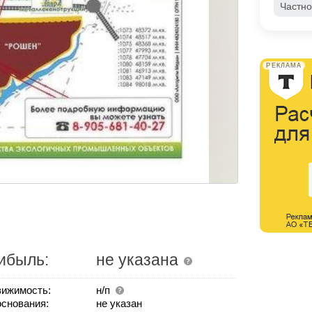
Частно
РЕКЛАМА
ибыль:
не указана
ижимость:
н/п
основания:
не указан