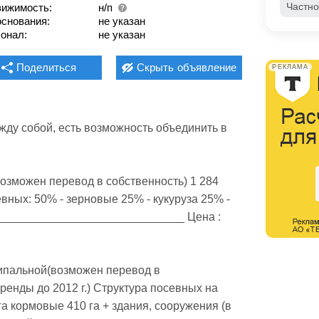
Частно
ижимость:
н/п
основания:
не указан
онал:
не указан
Поделиться
Скрыть
объявление
РЕКЛАМА
(возможен перевод в собственность) 1 284 
евных: 50% - зерновые 25% - кукуруза 25% - 
я _____________________________ Цена : 
иципальной(возможен перевод в 
ренды до 2012 г.) Структура посевных на 
 га кормовые 410 га + здания, сооружения (в 