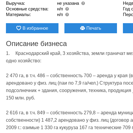
Выручка:
не указана
Недв
Основные средства:
н/п
Год 
Материалы:
н/п
Перс
В избранное
Печать
Описание бизнеса
1.	Краснодарский край, 3 хозяйства, земли граничат между собой, есть возможность объединить в 
одно хозяйство:

2 470 га, в т.ч. 486 – собственность 700 – аренда у края 
арендовано у физ. лиц (паи по 7,9 га/чел.) Структура пос
подсолнечник + здания, сооружения, техника, продукци
150 млн. руб.

2 616 га, в т.ч. 849 – собственность 279,8 – аренда мун
собственности) 1 487,2 арендовано у физ. лиц (договор а
2009 г.: озимые 1 330 га кукуруза 167 га технические 709