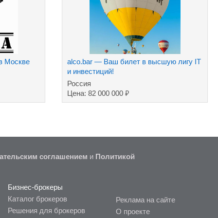
в Москве
alco.bar — Ваш билет в высшую лигу IT
и инвестиций!
Россия
₽
Цена: 82 000 000
ательским соглашением
и
Политикой
Бизнес-брокеры
Каталог брокеров
Реклама на сайте
Решения для брокеров
О проекте