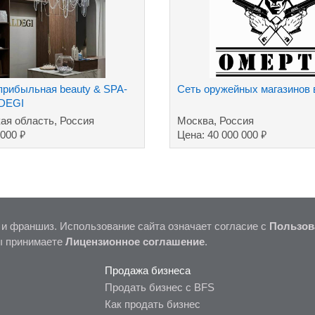
прибыльная beauty & SPA-
Сеть оружейных магазинов 
LDEGI
ая область, Россия
Москва, Россия
₽
₽
 000
Цена: 40 000 000
 и франшиз. Использование сайта означает согласие с
Пользов
ы принимаете
Лицензионное соглашение
.
Продажа бизнеса
Продать бизнес с BFS
Как продать бизнес