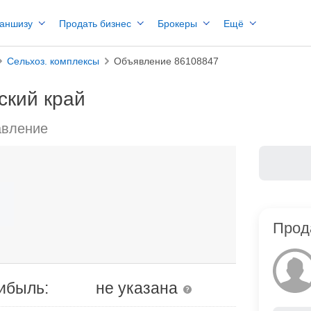
раншизу
Продать бизнес
Брокеры
Ещё
Сельхоз. комплексы
Объявление 86108847
ский край
авление
Прод
ибыль:
не указана