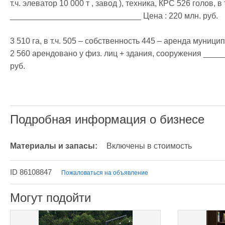
т.ч. элеватор 10 000 т , завод ), техника, КРС 526 голов, в
_____________________________ Цена : 220 млн. руб.

3 510 га, в т.ч. 505 – собственность 445 – аренда муниц
2 560 арендовано у физ. лиц + здания, сооружения ____
руб.

Подробная информация о бизнесе
Материалы и запасы:
Включены в стоимость
ID 86108847
Пожаловаться на объявление
Могут подойти