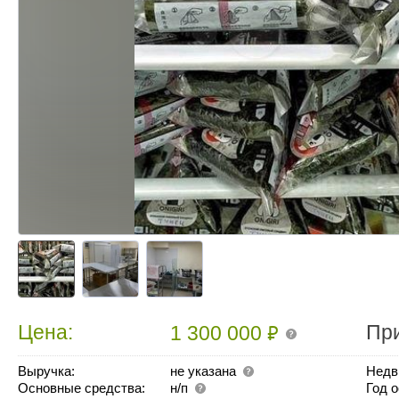
₽
Цена:
Пр
1 300 000
Выручка:
не указана
Недв
Основные средства:
н/п
Год 