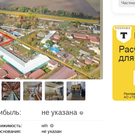
Частно
РЕКЛАМА
ибыль:
не указана
ижимость:
н/п
основания:
не указан