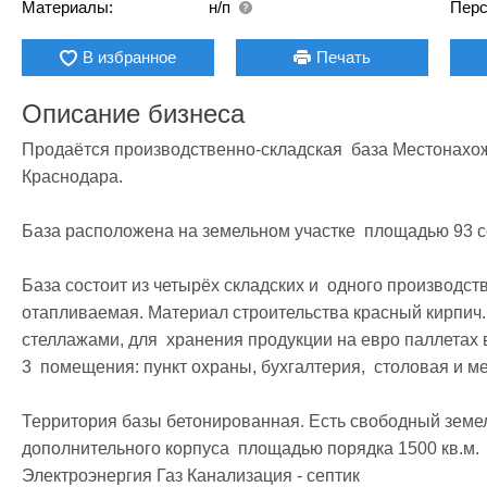
Материалы:
н/п
Перс
В избранное
Печать
Описание бизнеса
Продаётся производственно-складская  база Местонахожд
Краснодара. 

База расположена на земельном участке  площадью 93 со
База состоит из четырёх складских и  одного производст
отапливаемая. Материал строительства красный кирпич.
стеллажами, для  хранения продукции на евро паллетах в
3  помещения: пункт охраны, бухгалтерия,  столовая и м
Территория базы бетонированная. Есть свободный земель
дополнительного корпуса  площадью порядка 1500 кв.м.
Электроэнергия Газ Канализация - септик
