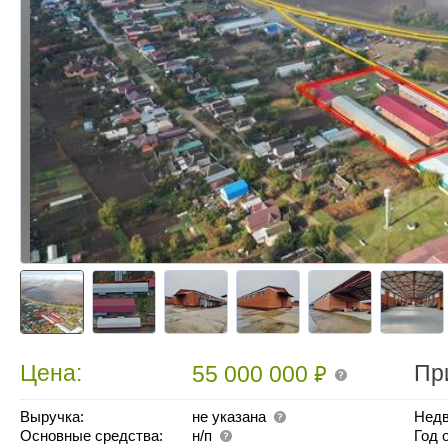
₽
Цена:
Пр
55 000 000
Выручка:
не указана
Недв
Основные средства:
н/п
Год 