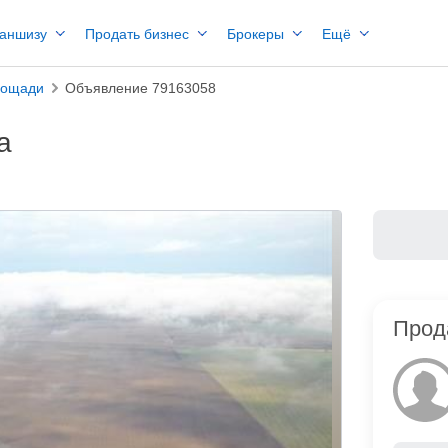
раншизу
Продать бизнес
Брокеры
Ещё
лощади
Объявление 79163058
а
Прод