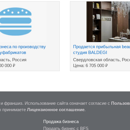
знеса по производству
Продается прибыльная beau
уфабрикатов
студия BALDEGI
ласть, Россия
Свердловская область, Рос
₽
₽
00 000
Цена: 6 705 000
 и франшиз. Использование сайта означает согласие с
Пользов
ы принимаете
Лицензионное соглашение
.
Продажа бизнеса
Продать бизнес с BFS