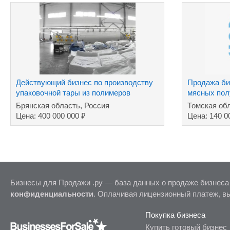
Действующий бизнес по производству
Продажа би
упаковочной тары из полимеров
мясных пол
Брянская область, Россия
Томская об
₽
Цена: 400 000 000
Цена: 140 0
Бизнесы для Продажи .ру — база данных о продаже бизнеса
конфиденциальности
. Оплачивая лицензионный платеж, в
Покупка бизнеса
Купить готовый бизнес