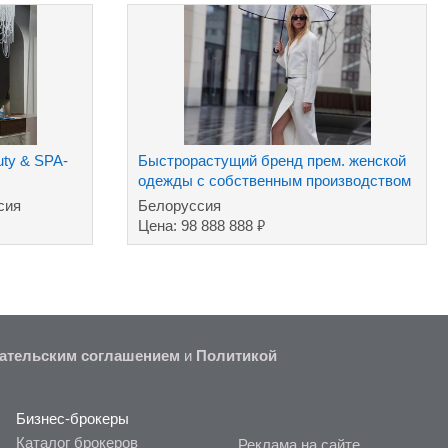
ty & SPA-
Быстрорастущий бренд прем. женской
одежды с собственным производством
сия
Белоруссия
₽
Цена: 98 888 888
ательским соглашением
и
Политикой
Бизнес-брокеры
Каталог брокеров
Реклама на сайте