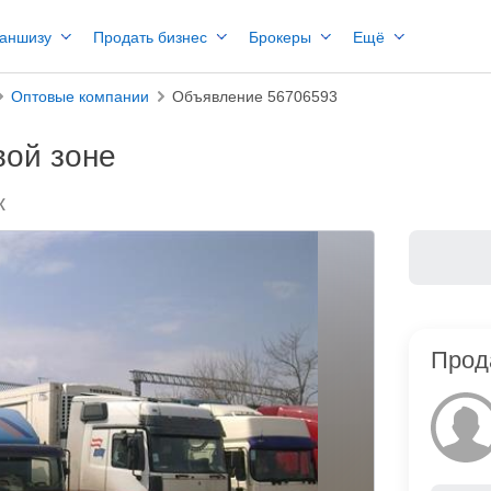
раншизу
Продать бизнес
Брокеры
Ещё
Оптовые компании
Объявление 56706593
вой зоне
к
Прод