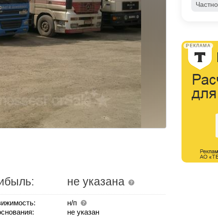
Частно
РЕКЛАМА
ибыль:
не указана
ижимость:
н/п
основания:
не указан