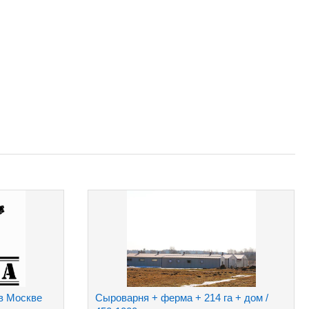
в Москве
Сыроварня + ферма + 214 га + дом /