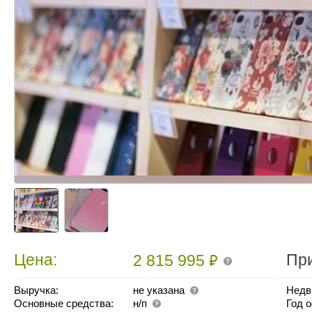
₽
Цена:
Пр
2 815 995
Выручка:
не указана
Недв
Основные средства:
н/п
Год 