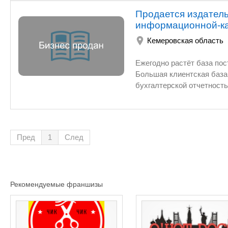
Продается издател
информационной-ка
Кемеровская область
Ежегодно растёт база пос
Большая клиентская база
бухгалтерской отчетност
. Упрашеная система нало
Открывался как семейные
Преимущества: Создавалс
своего детища») Имидж ко
Пред
1
След
числе постоянных. Миним
Рекламно-кадровое издан
читателей. Обсу
Рекомендуемые франшизы