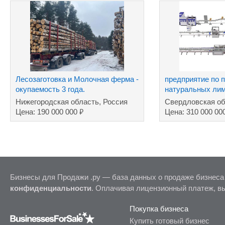
Лесозаготовка и Молочная ферма -
предприятие пo 
окупаемость 3 года.
натуральных лим
сахара
Нижегородская область, Россия
Свердловская об
₽
Цена: 190 000 000
Цена: 310 000 00
Бизнесы для Продажи .ру — база данных о продаже бизнеса
конфиденциальности
. Оплачивая лицензионный платеж, в
Покупка бизнеса
Купить готовый бизнес