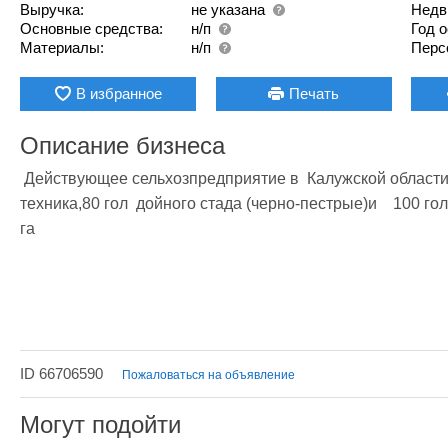
Выручка:
не указана
Недв
Основные средства:
н/п
Год 
Материалы:
н/п
Перс
В избранное
Печать
Описание бизнеса
 Действующее сельхозпредприятие в  Калужской области. Земля 400    га, здания и сооружения, 
техника,80 гол  дойного стада (черно-пестрые)и    100 гол
га
ID 66706590
Пожаловаться на объявление
Могут подойти