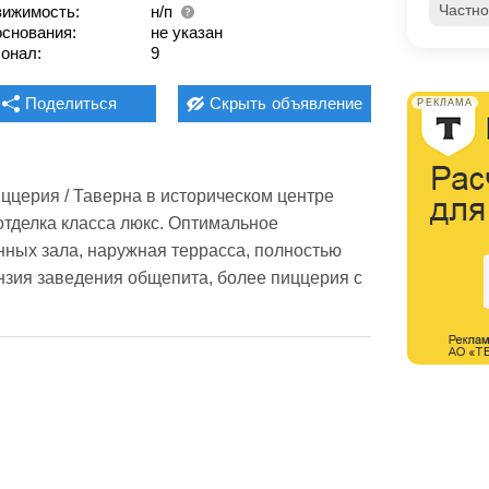
Частно
ижимость:
н/п
основания:
не указан
онал:
9
Поделиться
Скрыть
объявление
РЕКЛАМА
ццерия / Таверна в историческом центре 
отделка класса люкс. Оптимальное 
ных зала, наружная террасса, полностью 
нзия заведения общепита, более пиццерия с 