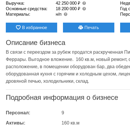
₽
Выручка:
42 250 000
Недв
₽
Основные средства:
18 200 000
Год 
Материалы:
н/п
Перс
В избранное
Печать
Описание бизнеса
В связи с переездом за рубеж продатся раскрученная Пи
Феррары. Выгодное вложение.  160 кв.м, новый ремонт, 
расположение, в помещении оборудован бар, два обеден
оборудованная кухня с горячим и холодным цехом, лице
дровяной печью, холодильники, склад.
Подробная информация о бизнесе
Персонал:
9
Активы:
160 кв.м