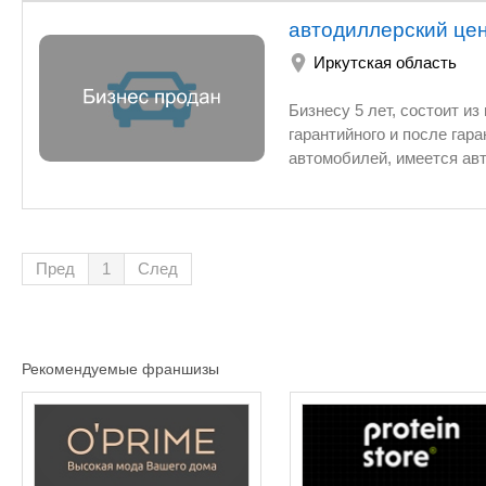
автодиллерский це
Иркутская область
Бизнесу 5 лет, состоит и
гарантийного и после гар
автомобилей, имеется авт
монополистом этой отрас
Тайшете Иркутской облас
края. Предприятие имеет 
предприятия состоят из н
Пред
1
След
здания автосалона, трех 
земельных участках, прин
общей площадью 2.500 кв
Персонал квалифицирова
Рекомендуемые франшизы