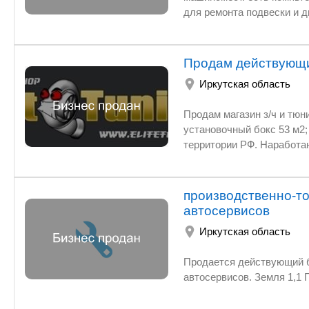
для ремонта подвески и двигателей. Первая линия от дороги. Рядо
Прибой(рынок автозапчастей. ) арен
Отопление комбинированное электрическое + печь булерьян на дровах Расходы н
зимой максимум 10т. р
Продам действующий
Иркутская область
Продам магазин з/ч и тюни
установочный бокс 53 м2; 
территории РФ. Наработан
Красноярск, Ростов-на-Дон
производителей стран Япо
складе товара на сумму 5
производственно-то
стенды) + оборудование а
автосервисов
Иркутская область
Продается действующий б
автосервисов. Земля 1,1 Г