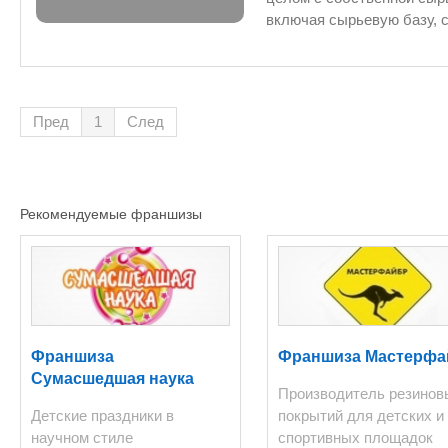
включая сырьевую базу, с
транспортная и подъемна
агрегаты, ж/д тупик. К сы
удаленностью от завода. Окупаемость выс
www.seve
Пред
1
След
Рекомендуемые франшизы
Франшиза
Франшиза Мастерфа
Сумасшедшая наука
Производитель резинов
Детские праздники в
покрытий для детских и
научном стиле
спортивных площадок