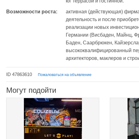
юг террасой и гостинной.
Возможности роста:
активная (действующая) фирма,
деятельность и после приобрет
реализации новых инвестицион
Германии (Висбаден, Майнц, Фр
Баден, Саарбрюкен, Кайзерсла
высококвалифицированный пер
архитекторов, маклеров и стро
ID 47863610
Пожаловаться на объявление
Могут подойти