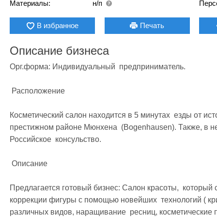
Материалы:
н/п
Перс
В избранное
Печать
Описание бизнеса
Орг.форма: Индивидуальный  предприниматель. 

 Расположение

Косметический салон находится в 5 минутах  езды от исто
престижном районе Мюнхена  (Bogenhausen). Также, в не
Российское  консульство.

 Описание

Предлагается готовый бизнес: Салон красоты,  который 
коррекции фигуры с помощью новейших  технологий ( крио
различных видов, наращивание  ресниц, косметические п