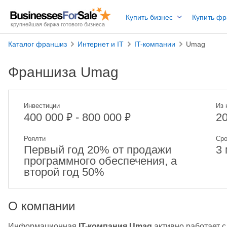
Купить бизнес
Купить ф
крупнейшая биржа готового бизнеса
Каталог франшиз
Интернет и IT
IT-компании
Umag
Франшиза Umag
Инвестиции
Из 
₽
₽
400 000
- 800 000
2
Роялти
Сро
Первый год 20% от продажи
3
программного обеспечения, а
второй год 50%
О компании
Информационная
 IT-компания Umag 
активно работает с