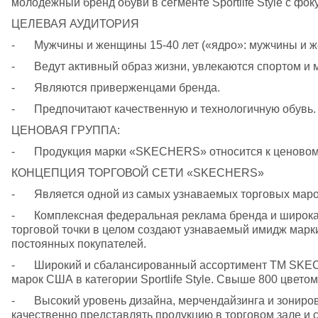
молодежный бренд обуви в сегменте Sportlife Style с фок
ЦЕЛЕВАЯ АУДИТОРИЯ
-	Мужчины и женщины 15-40 лет («ядро»: мужчины и ж
-	Ведут активный образ жизни, увлекаются спортом и м
-	Являются приверженцами бренда.
-	Предпочитают качественную и технологичную обувь.
ЦЕНОВАЯ ГРУППА:
-	Продукция марки «SKECHERS» относится к ценовом
КОНЦЕПЦИЯ ТОРГОВОЙ СЕТИ «SKECHERS»
-	Является одной из самых узнаваемых торговых маро
-	Комплексная федеральная реклама бренда и широкая рекламная кампания конкретной 
торговой точки в целом создают узнаваемый имидж марки
постоянных покупателей.
-	Широкий и сбалансированный ассортимент TM SKECHERS – одной из самых топовых обувных 
марок США в категории Sportlife Style. Свыше 800 цветом
-	Высокий уровень дизайна, мерчендайзинга и зонирование магазина позволяют максимально 
качественно представлять продукцию в торговом зале и