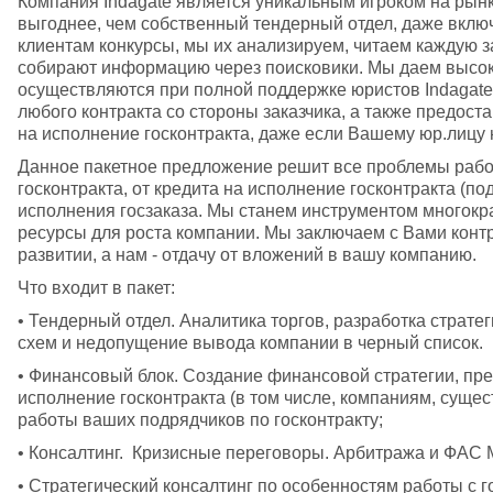
Компания Indagate является уникальным игроком на рынке
выгоднее, чем собственный тендерный отдел, даже вклю
клиентам конкурсы, мы их анализируем, читаем каждую з
собирают информацию через поисковики. Мы даем высоку
осуществляются при полной поддержке юристов Indagate.
любого контракта со стороны заказчика, а также предост
на исполнение госконтракта, даже если Вашему юр.лицу н
Данное пакетное предложение решит все проблемы работы
госконтракта, от кредита на исполнение госконтракта (по
исполнения госзаказа. Мы станем инструментом многокр
ресурсы для роста компании. Мы заключаем с Вами контрак
развитии, а нам - отдачу от вложений в вашу компанию.
Что входит в пакет:
• Тендерный отдел. Аналитика торгов, разработка страте
схем и недопущение вывода компании в черный список.  
• Финансовый блок. Создание финансовой стратегии, пре
исполнение госконтракта (в том числе, компаниям, сущес
работы ваших подрядчиков по госконтракту;
• Консалтинг.  Кризисные переговоры. Арбитража и ФАС 
• Стратегический консалтинг по особенностям работы с г