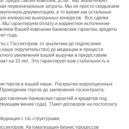
, предоставляя комплекс услуг.  Мы значительно 
чая первоначальные затраты. Мы не просто скидываем 
акупочную документацию, в то время как остальные 
ю конверсию выигранных конкурсов.  Все сделки 
 Мы гарантируем оплату и корректное исполнение 
авляем Вашей компании банковские гарантии, кредиты 
ет года.
 с Госсектором: от аналитики до подписания 
д наше поручительство) до медиации в процессе 
атного увеличения вашей выручки и предоставим 
т на 10 лет.  Это гарантирует вам стабильность в 
гии торгов в вашей ниши.  Раскрытие коррупционных 
Проведение торгов до заключения госконтракта;
доставление банковских гарантий и кредитов под 
твующим менее года).  Пакет договоров на постоплату 
Медиация с гос.структурами;
оссектором. Автоматизация бизнес-процессов  