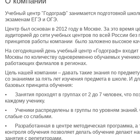
О компании
Учебный центр "Годограф" занимается подготовкой школь
экзаменам ЕГЭ и ОГЭ.
Центр был основан в 2012 году в Москве. За это время ц
аудиторией до сети учебных центров по всей России без 
принципов работы компании  было заложено высокое каче
На сегодняшний день учебный центр «Годограф» входит в
Москвы по количеству одновременно обучаемых учеников 
работающих филиалов в регионах. 
Цель нашей компании – давать такие знания по предмету 
со знаниями за пять лет изучения предмета в школе. И д
базовых принципа обучения:
•	Занятия проходят в группах от 2 до 7 человек, что позволяет преподавателю уделять внимание 
каждому ученику.
•	Ученики распределены в группы по уровням знаний. Сильные ученики занимаются с сильными, 
слабые со слабыми.
•	Разработанная в центре методическая программа, а также система отбора педагогов и система 
контроля обучения позволяет делать обучение делают н
занятия с репетиторами.