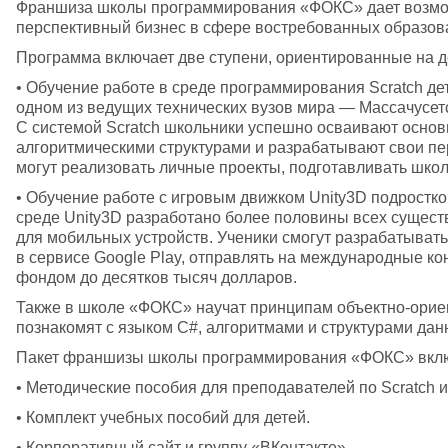
Франшиза школы программирования «ФОКС» дает возможн
перспективный бизнес в сфере востребованных образова
Программа включает две ступени, ориентированные на д
• Обучение работе в среде программирования Scratch дете
одном из ведущих технических вузов мира — Массачусетс
С системой Scratch школьники успешно осваивают основы
алгоритмическими структурами и разрабатывают свои перв
могут реализовать личные проекты, подготавливать шко
• Обучение работе с игровым движком Unity3D подростков
среде Unity3D разработано более половины всех сущест
для мобильных устройств. Ученики смогут разрабатывать
в сервисе Google Play, отправлять на международные ко
фондом до десятков тысяч долларов. 
Также в школе «ФОКС» научат принципам объектно-орие
познакомят с языком С#, алгоритмами и структурами дан
Пакет франшизы школы программирования «ФОКС» вклю
• Методические пособия для преподавателей по Scratch и 
• Комплект учебных пособий для детей.
• Корпоративный сайт и группу «ВКонтакте».