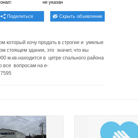
онал:
не указан
Поделиться
Скрыть
объявление
 который хочу продать в строгие и  умелые 
м стоящем здании, это  значит, что вы 
00 м.кв.находится в  цетре спального района 
о все  вопросам на e-
27595