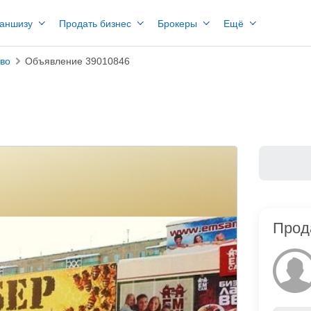
раншизу
Продать бизнес
Брокеры
Ещё
тво
Объявление 39010846
Прод