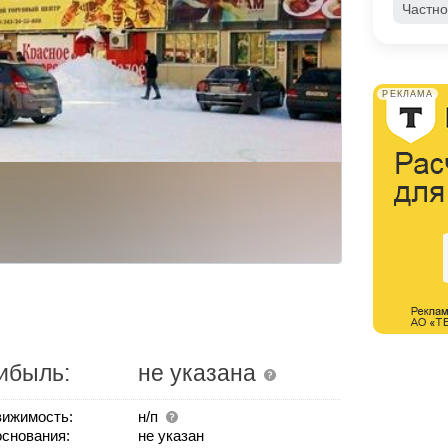
Частно
РЕКЛАМА
ибыль:
не указана
ижимость:
н/п
основания:
не указан