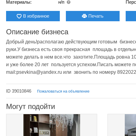
Материалы:
н/п
Перс
В избранное
Печать
Описание бизнеса
Добрый день!располагаю действующим готовым  бизнесом
руки.У бизнеса есть своя прекрасная  площадь в отдельно
можете делать в нем все.что  захотите.Площадь ровна 10
и уже более 20 лет  пользуется успехом.Писать можете п
mail:psevkina@yandex.ru или  звонить по номеру 892202
ID 39010846
Пожаловаться на объявление
Могут подойти