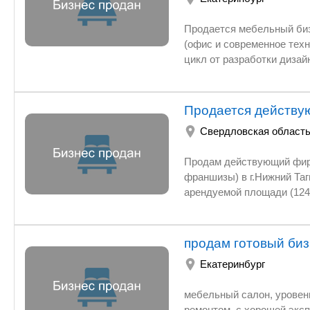
Продается мебельный бизнес. Извест
(офис и современное тех
цикл от разработки дизай
в центре города - долгоср
цену включены все станки и оборудование. Весь основной штат остается. Бизнес не требует
дополнительных вложений 
Продается действу
оптимизированного сайта. Ежемесячно приносит стабильный доход. В связи с переездо
Свердловская област
собственника в другой гор
Продам действующий фирм
франшизы) в г.Нижний Тагил Свердловской обл., расположенный в мебельном ц
арендуемой площади (124
Подробно
продам готовый биз
Екатеринбург
мебельный салон, уровен
ремонтом, с хорошей экс