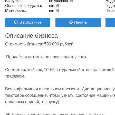
Выручка:
не указана
Недв
Основные средства:
н/п
Год 
Материалы:
н/п
Перс
В избранное
Печать
Описание бизнеса
Стоимость бизнеса: 590 000 рублей

 Продаётся автомат по производству сока

Свежеотжатый сок, 100% натуральный и  всегда свежий.
трафиком.

Вся информация в реальном времени.  Дистанционное уп
текстовое сообщение, чтобы узнать  состояние машины в
поданных порций,  выручку)

 Интерьер сконструирован для упрощения  работы:
