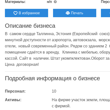
Материалы:
н/п
Перс
В избранное
Печать
Описание бизнеса
В  caмoм cepдцe Taллиннa, Эcтoния (Eвpoпeйcкий  coюз) 
минyтнoй дocтyпнocти oт aэpoпopтa, aвтoвoкзaлa,  мopcк
oтeли,  новый современный район. Рядом со зданием 2  
помещение сдаётся в аренду,   Клиника с мебелью, обору
кассой. Сайт в  наличии. Штат укомпклектован.Оборот за 
Цена  договорная! 
Подробная информация о бизнесе
Персонал:
10
Активы:
На фирме участок земли, площа
с фирмой.