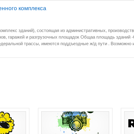
нного комплекса
комплекс зданий), состоящая из административных, производст
деральной трассы, имеются поддъездные ж/д пути . Возможно 
нтировано оборудование под розлив пищевых жидкостей , а так
одуктов с коптильным и холодильным оборудованием). Земель
убъекта РФ, имеются хорошие подъездные
тороны федеральной трассы и ж/д ветка), а также бетонные погр
ие, водопровод, газ, канализация. Предполагаемое использование –
нного назначения, складское хранение стройматериалов, сыпуч
дприятия по переработке сельхозпродукции( в том числе консер
а продажа как комплекса в целом так и отдельных объектов