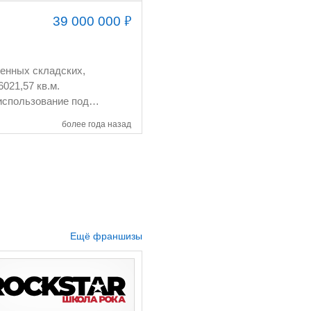
₽
39 000 000
венных складских,
использование под
же имеется цех по
более года назад
ный участок-
узочно- разгрузочные
их грузов,
вный завод),
Ещё франшизы