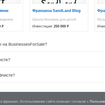
янки
Франшиза SandLand Blog
Фра
 варежки
Школа блогеров для детей
Музы
₽
₽
0
Инвестиции:
250 000
Инв
 на BusinessesForSale?
исте?
Элисте?
 и франшиз. Использование сайта означает согласие с
Пользов