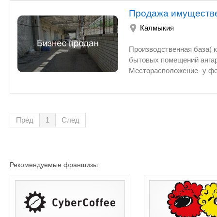
Продажа имуществе
Калмыкия
Производственная база( 
бытовых помещений ангаров, гаражей и разгрузочных площадок Общаа площадь зданий -6021,57 кв.м.
Месторасположение- у фе
пищевое производство (мо
производству пищевых пр
собственность. Удобное расположение в городской черте столицы с
пути( асфальтовые - со с
Пред
1
След
площадки. Оснащение-электроснабжен
предприятие производстве
логистический центр, пре
овощехранилище и прочее назначение. Возможн
Рекомендуемые франшизы
основных фондов. Адрес местонахождения: Республика Калмыкия, г. Элиста, Контактная информация:8-927-283-
7171