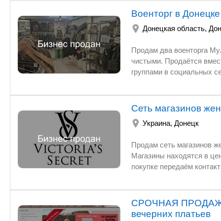
Военторг в Донецк
Донецкая область
,
Дон
Продам два военторга Му
чистыми. Продаётся вмест
группами в социальных се
аренде, договора перепод
по телефону, всё расскаж
безналичным расчетом по
Сеть магазинов женск
Украина
,
Донецк
Продам сеть магазинов женского белья Victoria's secret.
Магазины находятся в центре Донецка и Днепропетровска.
СРОЧНАЯ ПРОДАЖА:
вечерних платьев