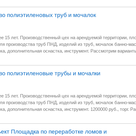
ф 1 м3,насосы химические,рН метр промышленный патроны 18
атель,шнековый транспортер ,компрессор и т.д. Управление про
во полиэтиленовых труб и мочалок
 15 лет. Производственный цех на арендуемой территории, пло
я производства труб ПНД, изделий из труб, мочалок банно-мас
ка, дополнительная оснастка, инструмент. Рассмотрим варианты
an@yandex.ru
во полиэтиленовые трубы и мочалки
 15 лет. Производственный цех на арендуемой территории, пло
я производства труб ПНД, изделий из труб, мочалок банно-мас
ка, дополнительная оснастка, инструмент. 1200000 руб., торг. 
кт Площадка по переработке ломов и