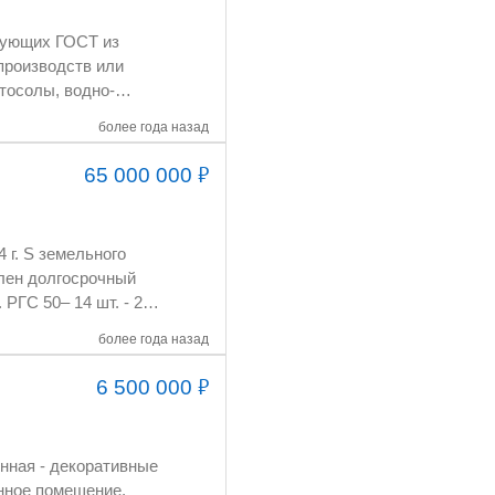
ется НДС
более года назад
₽
65 000 000
Тормозные жидкости;
 жидкости; Смазочно-
более года назад
₽
6 500 000