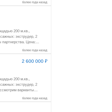
более года назад
00мм,пресс-фильтр
цессом
полуавтоматизированно с пульта. Лаборатория (приборы ,посуда ,литература). Челябинск 89049730808
щадью 200 м.кв.,
сажных: экструдер, 2
 партнерства. Цена: 1
более года назад
₽
2 600 000
щадью 200 м.кв.,
сажных: экструдер, 2
Рассмотрим варианты
более года назад