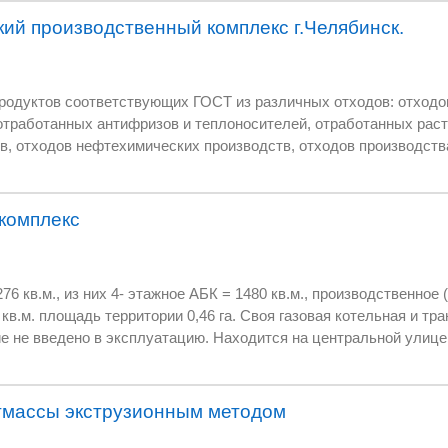
Находиться в черте города. На территории завода ЧТЗ. Цех действующий
ий производственный комплекс г.Челябинск.
дов: отходов эксплуатации
елей, отработанных растворителей,
 газового
дистиллированный глицерин, моноэтиленгликоль, диэтиленгликоль,
ы (ВГР), теплоносители, тормозные и
комплекс
екс
 перевезен и смонтирован в минимально
, из них 4- этажное АБК = 1480 кв.м., производственное ( складское ) 1-этаж 
 до 15 кВт и
ая
и не подлежит регистрации в органах надзора.
эксплуатацию. Находится на центральной улице города ( пр. Ленина ).
 Вакуумная промышленная ректификационная установка. Автоматика.
Подойдет для производства, складов, автосалона, автосервиса и т.д. Цену обсудим 
омпонентных смесей. Разделение
тмассы экструзионным методом