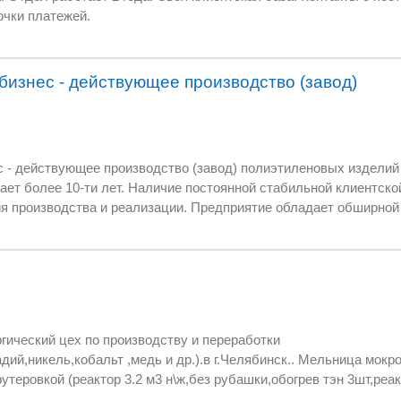
очки платежей.
34718206 Виктор
бизнес - действующее производство (завод)
ке. Завод
кой базы дает
РОИЗВОДСТВО ПЛЕНОК, ПАКЕТОВ, МЕШКОВ И ДР.
гический цех по производству и переработки
ий,никель,кобальт ,медь и др.).в г.Челябинск.. Мельница мокр
еровкой (реактор 3.2 м3 н\ж,без рубашки,обогрев тэн 3шт,реа
,механизированная выгрузка- 2шт,дробилки центробежноударная