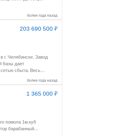
более года назад
₽
203 690 500
более года назад
₽
1 365 000
oго помола 1м.куб
ктор барабанный
,роторная.,мельница