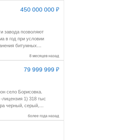
₽
450 000 000
8 месяцев назад
₽
79 999 999
вки - 7-20 т/ч
бочей температуры в
а сжигания отходящих
более года назад
Камаз 6520 4.МАЗ
мВт
овая Stonex