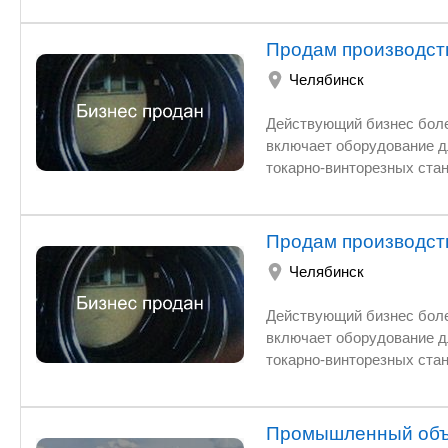
жерновая,сушильный шка
8м2,индукционный нагрев
Продам производст
Челябинск
Действующий бизнес более
включает оборудование дл
токарно-винторезных стан
500 тыс.руб., торг. oniks-
Продам производст
Челябинск
Действующий бизнес более
включает оборудование дл
токарно-винторезных стан
парнерства.
Промышленный объе