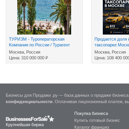
ТУРИЗМ - Туроператорская
Продается доля
Компания по России / Турагент
таксопарке Мос
туров за рубеж
Москва, Россия
Москва, Россия
₽
Цена: 310 000 000
Цена: 108 400 00
Бизнесы для Продажи .ру — база данных о продаже бизнеса
конфиденциальности
. Оплачивая лицензионный платеж, в
Покупка бизнеса
Купить готовый бизнес
Крупнейшая биржа
Каталог франшиз