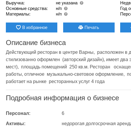
Выручка:
не указана
Недв
Основные средства:
н/п
Год 
Материалы:
н/п
Перс
В избранное
Печать
Описание бизнеса
Действующий ресторан в центре Варны,  расположен в дв
стилизованно оформлен  (авторский дизайн), имеет два э
мест),  площадь помещений  250 кв.м. Ресторан   оснащ
работы, отличное  музыкально-световое оформление,  по
работает на рынке  ресторанных услуг 4 года
Подробная информация о бизнесе
Персонал:
6
Активы:
недорогая долгосрочная аренд