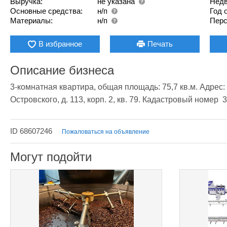
Выручка:
не указана
Недв
Основные средства:
н/п
Год 
Материалы:
н/п
Перс
В избранное
Печать
Описание бизнеса
3-комнатная квартира, общая площадь: 75,7 кв.м. Адрес: А
Островского, д. 113, корп. 2, кв. 79. Кадастровый номер  
ID 68607246
Пожаловаться на объявление
Могут подойти