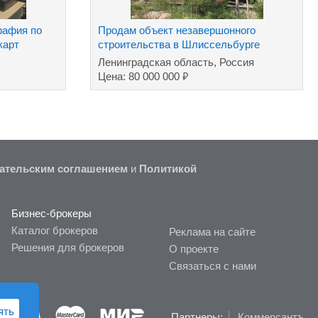
рафия по
Продам объект незавершонного
карт
строительства в Шлиссельбурге
Леноблость
Ленинградская область, Россия
₽
Цена: 80 000 000
ательским соглашением
и
Политикой
Бизнес-брокеры
Каталог брокеров
Реклама на сайте
Решения для брокеров
О проекте
Связаться с нами
ять
Партнеры:
Коммерсантъ