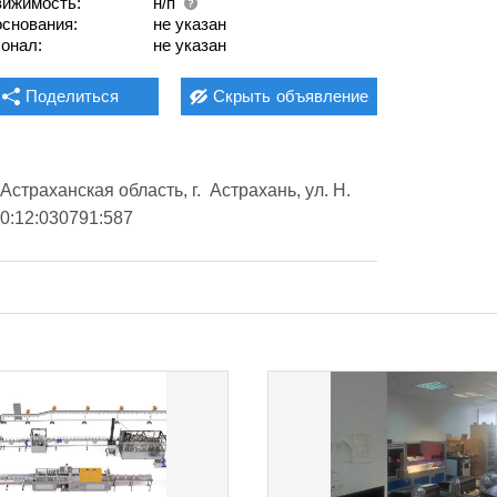
ижимость:
н/п
основания:
не указан
онал:
не указан
Поделиться
Скрыть
объявление
страханская область, г.  Астрахань, ул. Н. 
30:12:030791:587