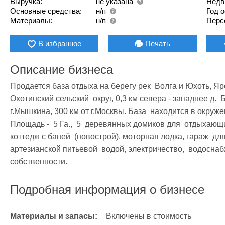
Выручка:
не указана
Недв
Основные средства:
н/п
Год 
Материалы:
н/п
Перс
В избранное
Печать
Описание бизнеса
Продается база отдыха на берегу рек  Волга и Юхоть, Яро
Охотинский сельский  округ, 0,3 км севера - западнее д.  Бо
г.Мышкина, 300 км от г.Москвы. База  находится в окруж
Площадь -  5 Га.,  5  деревянных домиков для  отдыхающи
коттедж с баней  (новострой), моторная лодка, гараж  дл
артезианской питьевой  водой, электричество,  водоснаб
собственности. 
Подробная информация о бизнесе
Материалы и запасы:
Включены в стоимость