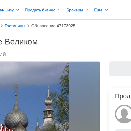
раншизу
Продать бизнес
Брокеры
Ещё
Гостиницы
Объявление 47173025
е Великом
кий
Прод