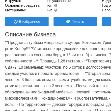
Выручка:
не указана
Недв
Основные средства:
н/п
Год 
Материалы:
н/п
Перс
В избранное
Печать
Описание бизнеса
**Продается турбаза «Берлога» в хуторе  Котовском Урюп
реки Хопёр!** ?Уникальное предложение для инвесторов и
расположена в сосновом бору, в 15 км от г.  Урюпинска.  ?
собственности. -** Площадь 1,28 гектара. - **Территория р
Сданы 18 земельных участков  по 5 соток в долгосрочну
каждый участок и продать  арендаторам.  - **Вторая зона
человек, 3 больших дома со всеми  удобствами для компа
домика рассчитанных на 2 человека. - Песчаный пляж в ш
оборудованы необходимой мебелью,  посудой, постельн
микроволновками,  кондиционерами и обогревателями. -
полы. - На территории — детский городок и площадка  дл
чистой питьевой  водой, электричество от двух ТП, осве