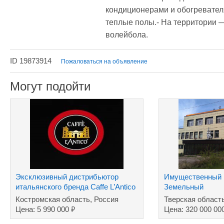
кондиционерами и обогревател
теплые полы.- На территории —
волейбола.
ID 19873914
Пожаловаться на объявление
Могут подойти
Эксклюзивный дистрибьютор
Имущественный 
итальянского бренда Caffe L’Antico
Земельный
в России
участок+машино
Костромская область, Россия
Тверская област
завод
₽
Цена: 5 990 000
Цена: 320 000 00